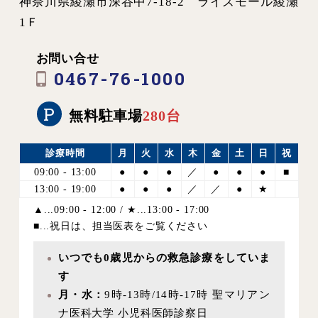
神奈川県綾瀬市深谷中7-18-2 ライズモール綾瀬
1Ｆ
お問い合せ
0467-76-1000
P
無料駐車場
280台
診療時間
月
火
水
木
金
土
日
祝
09:00 - 13:00
●
●
●
／
●
●
●
■
13:00 - 19:00
●
●
●
／
／
●
★
▲...09:00 - 12:00 / ★...13:00 - 17:00
■...祝日は、担当医表をご覧ください
いつでも0歳児からの救急診療をしていま
す
月・水：
9時-13時/14時-17時 聖マリアン
ナ医科大学 小児科医師診察日