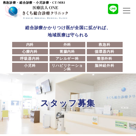
救急診療・総合診療・小児診療・CT/MRI
総合診療かかりつけ医が全国に拡がれば、
地域医療は守られる
内科
外科
救急科
心療内科
胃腸内科
循環器内科
呼吸器内科
アレルギー科
整形外科
小児科
リハビリテーショ
脳神経外科
ン科
スタッフ募集