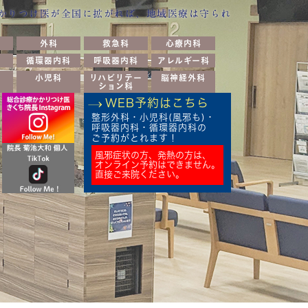
かりつけ医が全国に拡がれば、地域医療は守られ
外科
救急科
心療内科
循環器内科
呼吸器内科
アレルギー科
小児科
リハビリテー
脳神経外科
ション科
WEB予約はこちら
整形外科・小児科(風邪も)・
呼吸器内科・循環器内科の
ご予約がとれます！
風邪症状の方、発熱の方は、
オンライン予約はできません。
直接ご来院ください。