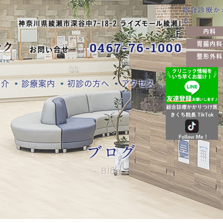
総合診療か
る
神奈川県綾瀬市深谷中7-18-2 ライズモール綾瀬1
内科
Ｆ
0467-76-1000
胃腸内科
お問い合せ
整形外科
紹介
診療案内
初診の方へ
アクセス
ブログ
Blog