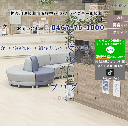
総合診療か
る
神奈川県綾瀬市深谷中7-18-2 ライズモール綾瀬1
内科
Ｆ
0467-76-1000
胃腸内科
お問い合せ
整形外科
紹介
診療案内
初診の方へ
アクセス
ブログ
Blog