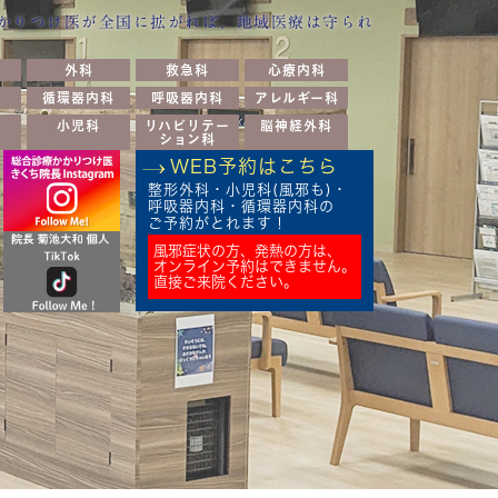
かりつけ医が全国に拡がれば、地域医療は守られ
外科
救急科
心療内科
循環器内科
呼吸器内科
アレルギー科
小児科
リハビリテー
脳神経外科
ション科
WEB予約はこちら
整形外科・小児科(風邪も)・
呼吸器内科・循環器内科の
ご予約がとれます！
風邪症状の方、発熱の方は、
オンライン予約はできません。
直接ご来院ください。